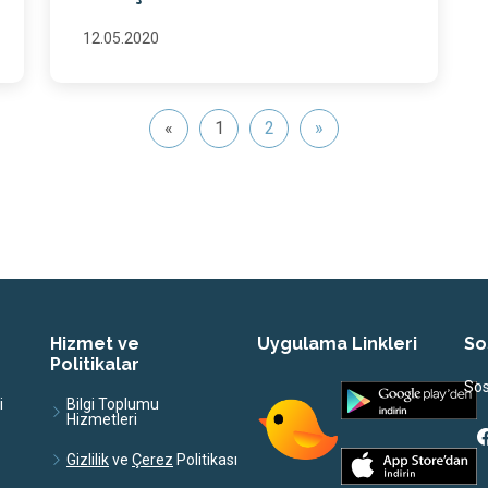
12.05.2020
«
1
2
»
Hizmet ve
Uygulama Linkleri
So
Politikalar
Sos
i
Bilgi Toplumu
Hizmetleri
ve
Politikası
Gizlilik
Çerez